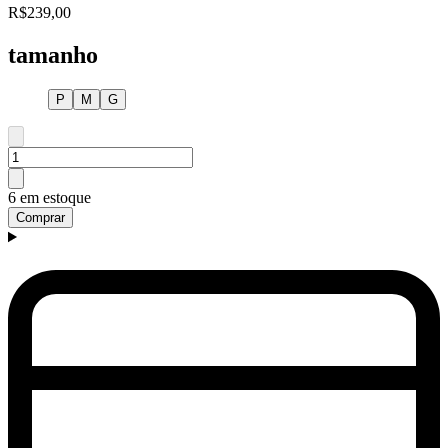
R$239,00
tamanho
P
M
G
6 em estoque
Comprar