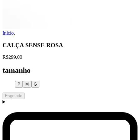
Início
.
CALÇA SENSE ROSA
R$299,00
tamanho
P
M
G
Esgotado