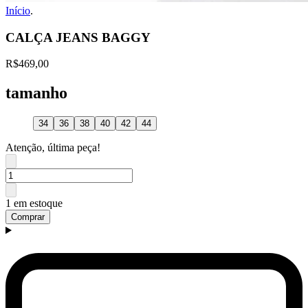
Início
.
CALÇA JEANS BAGGY
R$469,00
tamanho
34
36
38
40
42
44
Atenção, última peça!
1 em estoque
Comprar