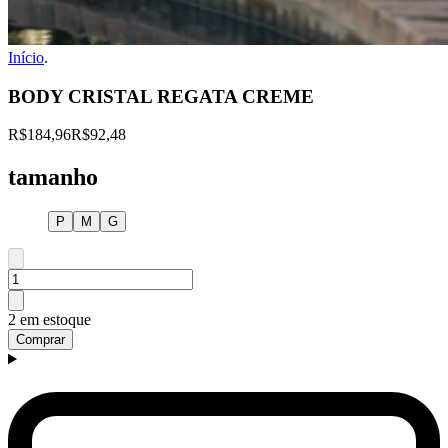
Início
.
BODY CRISTAL REGATA CREME
R$184,96
R$92,48
tamanho
P
M
G
2 em estoque
Comprar