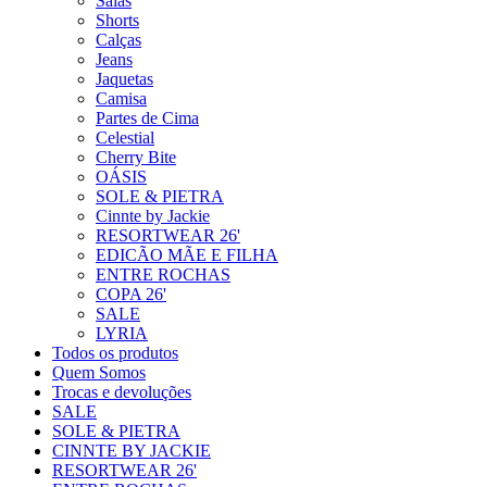
Saias
Shorts
Calças
Jeans
Jaquetas
Camisa
Partes de Cima
Celestial
Cherry Bite
OÁSIS
SOLE & PIETRA
Cinnte by Jackie
RESORTWEAR 26'
EDICÃO MÃE E FILHA
ENTRE ROCHAS
COPA 26'
SALE
LYRIA
Todos os produtos
Quem Somos
Trocas e devoluções
SALE
SOLE & PIETRA
CINNTE BY JACKIE
RESORTWEAR 26'