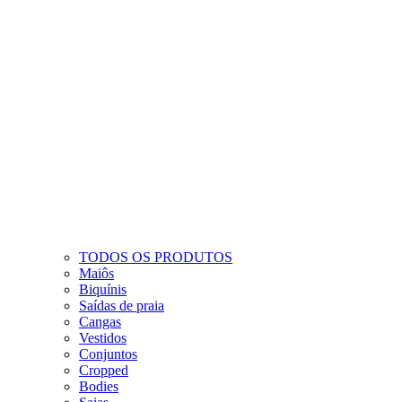
TODOS OS PRODUTOS
Maiôs
Biquínis
Saídas de praia
Cangas
Vestidos
Conjuntos
Cropped
Bodies