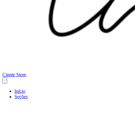
Cinnte Store
Início
Seções